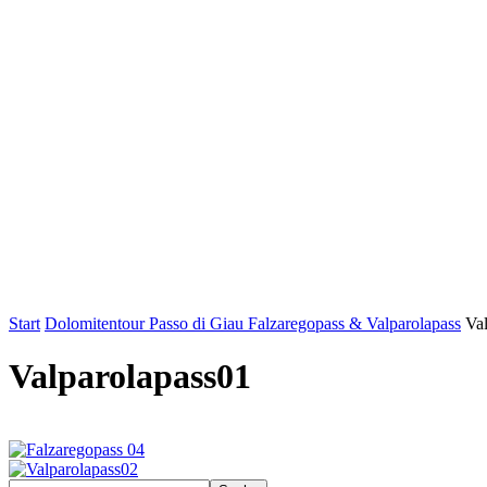
Start
Dolomitentour Passo di Giau Falzaregopass & Valparolapass
Va
Valparolapass01