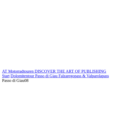
AT Motorradtouren
DISCOVER THE ART OF PUBLISHING
Start
Dolomitentour Passo di Giau Falzaregopass & Valparolapass
Passo di Giau08