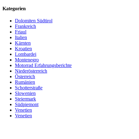
Kategorien
Dolomiten Südtirol
Frankreich
Friaul
Italien
Kärnten
Kroatien
Lombardei
Montenegro
Motorrad Erfahrungsberichte
Niederösterreich
Österreich
Rumänien
Schotterstraße
Slowenien
Steiermark
Südpiemont
Venetien
Venetien