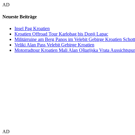
AD
Neueste Beiträge
Insel Pag Kroatien
Kroatien Offroad Tour Karlobag bis Donji Lapac
Militärruine am Berg Panos im Velebit Gebirge Kroatien Schott
Veliki Alan Pass Velebit Gebirge Kroatien
Motorradtour Kroatien Mali Alan Oštarijska Vrata Aussichtspun
AD