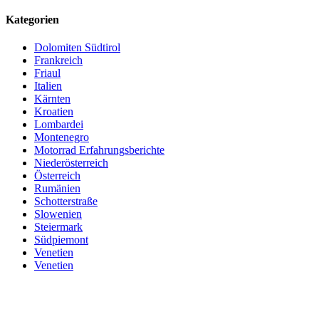
Kategorien
Dolomiten Südtirol
Frankreich
Friaul
Italien
Kärnten
Kroatien
Lombardei
Montenegro
Motorrad Erfahrungsberichte
Niederösterreich
Österreich
Rumänien
Schotterstraße
Slowenien
Steiermark
Südpiemont
Venetien
Venetien