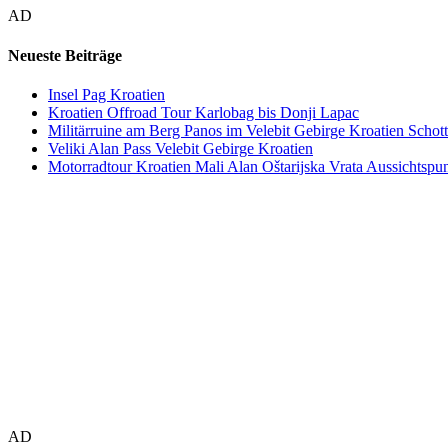
AD
Neueste Beiträge
Insel Pag Kroatien
Kroatien Offroad Tour Karlobag bis Donji Lapac
Militärruine am Berg Panos im Velebit Gebirge Kroatien Schott
Veliki Alan Pass Velebit Gebirge Kroatien
Motorradtour Kroatien Mali Alan Oštarijska Vrata Aussichtspun
AD