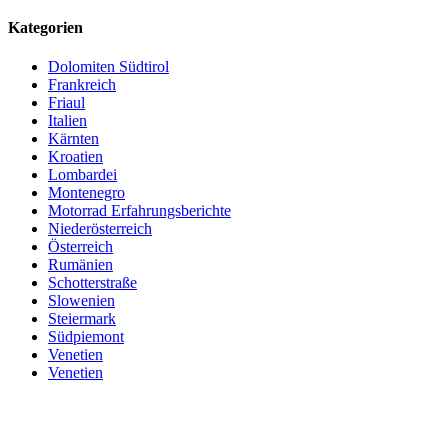
Kategorien
Dolomiten Südtirol
Frankreich
Friaul
Italien
Kärnten
Kroatien
Lombardei
Montenegro
Motorrad Erfahrungsberichte
Niederösterreich
Österreich
Rumänien
Schotterstraße
Slowenien
Steiermark
Südpiemont
Venetien
Venetien