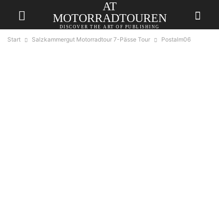
AT
MOTORRADTOUREN
DISCOVER THE ART OF PUBLISHING
Start
Salzkammergut Motorradtour 7-Pässe Tour
Postalm06