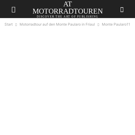
AT
MOTORRADTOUREN
DISCOVER THE ART OF PUBLISHING
Start
Motorradtour auf den Monte Paularo in Friaul
Monte Paularo11