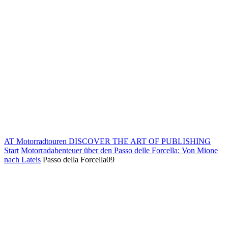
AT Motorradtouren
DISCOVER THE ART OF PUBLISHING
Start
Motorradabenteuer über den Passo delle Forcella: Von Mione
nach Lateis
Passo della Forcella09