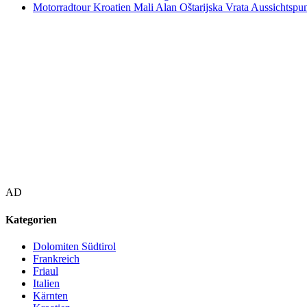
Motorradtour Kroatien Mali Alan Oštarijska Vrata Aussichtspun
AD
Kategorien
Dolomiten Südtirol
Frankreich
Friaul
Italien
Kärnten