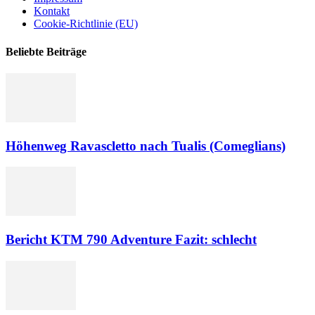
Kontakt
Cookie-Richtlinie (EU)
Beliebte Beiträge
Höhenweg Ravascletto nach Tualis (Comeglians)
Bericht KTM 790 Adventure Fazit: schlecht