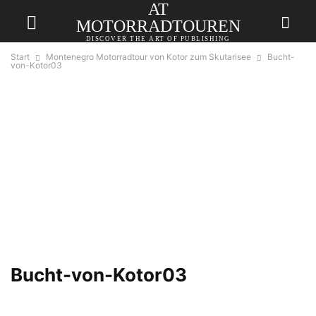
AT
MOTORRADTOUREN
DISCOVER THE ART OF PUBLISHING
Start
Montenegro Motorradtour von Kotor zum Skutarisee
Bucht-
von-Kotor03
Bucht-von-Kotor03