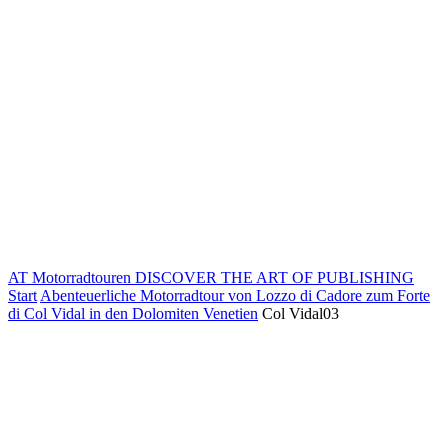
AT Motorradtouren
DISCOVER THE ART OF PUBLISHING
Start
Abenteuerliche Motorradtour von Lozzo di Cadore zum Forte
di Col Vidal in den Dolomiten Venetien
Col Vidal03